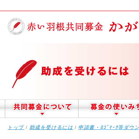
このページの本文へ
現
トップ
/
助成を受けるには
/
申請書・ﾛｺﾞﾏｰｸ等ダウ
在