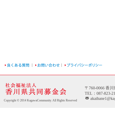
〒760-0066 
TEL：087-823-2
akaihane1@kag
Copyright © 2014 KagawaCommunity. All Rights Reserved