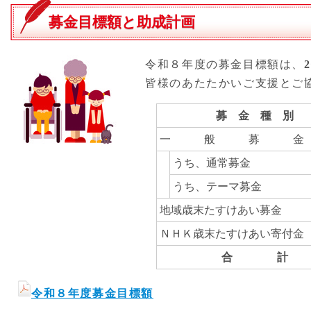
の
募金目標額と助成計画
位
置：
令和８年度の募金目標額は、
皆様のあたたかいご支援とご協
募 金 種 別
一 般 募 金
うち、通常募金
うち、テーマ募金
地域歳末たすけあい募金
ＮＨＫ歳末たすけあい寄付金
合 計
令和８年度募金目標額