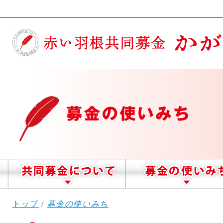
このページの本文へ
現
トップ
/
募金の使いみち
在