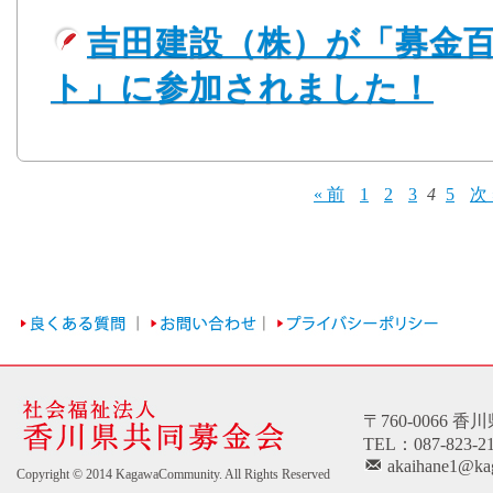
吉田建設（株）が「募金
ト」に参加されました！
« 前
1
2
3
4
5
次 
〒760-0066 
TEL：087-823-2
akaihane1@kag
Copyright © 2014 KagawaCommunity. All Rights Reserved